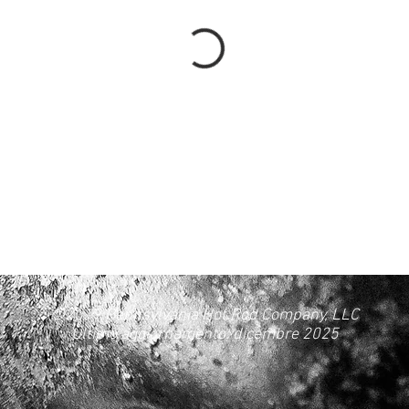
©2019 Pennsylvania Hot Rod Company, LLC
Ultimo aggiornamento: dicembre 2025