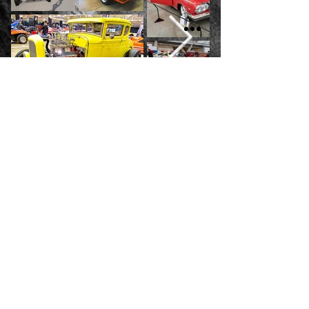
ET KRYDSTOGT HELT
VIRKELIGT
Billeder fra vores tidligere
firma-picnic-bilture