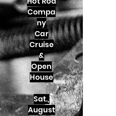
Hot Rod
Compa
ny
Car
Cruise
&
Open
House
Sat.,
August