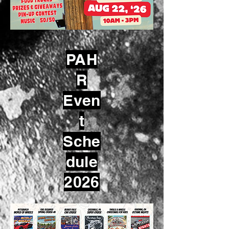
PAH
R
Even
t
Sche
dule
2026