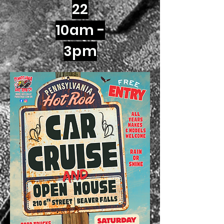
22
10am -
3pm