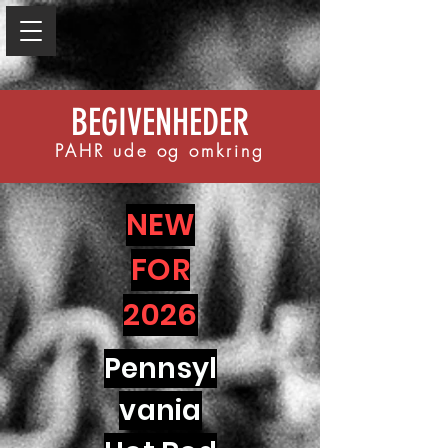
BEGIVENHEDER
PAHR ude og omkring
NEW
FOR
2026
Pennsyl
vania