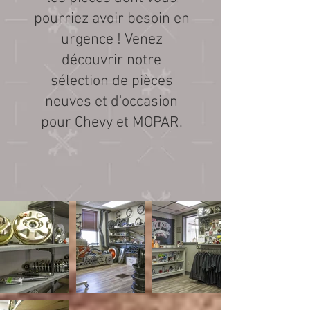
pourriez avoir besoin en
urgence ! Venez
découvrir notre
sélection de pièces
neuves et d'occasion
pour Chevy et MOPAR.