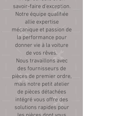
savoir-faire d'exception.
Notre équipe qualifiée
allie expertise
mécanique et passion de
la performance pour
donner vie à la voiture
de vos rêves.
Nous travaillons avec
des fournisseurs de
pièces de premier ordre,
mais notre petit atelier
de pièces détachées
intégré vous offre des
solutions rapides pour
les pièces dont vous