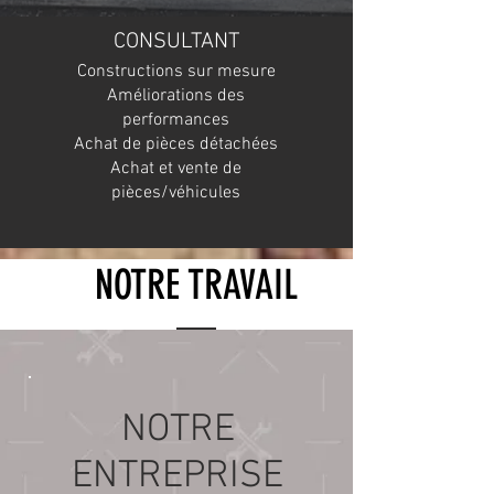
CONSULTANT
Constructions sur mesure
Améliorations des
performances
Achat de pièces détachées
Achat et vente de
pièces/véhicules
NOTRE TRAVAIL
VOITURES DE COLLECTION
ET VOITURES CLASSIQUES
NOTRE
QUE VOUS POUVEZ
CONDUIRE !
ENTREPRISE