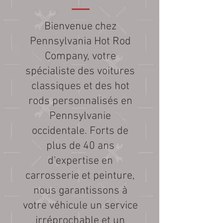
Bienvenue chez
Pennsylvania Hot Rod
Company, votre
spécialiste des voitures
classiques et des hot
rods personnalisés en
Pennsylvanie
occidentale. Forts de
plus de 40 ans
d'expertise en
carrosserie et peinture,
nous garantissons à
votre véhicule un service
irréprochable et un