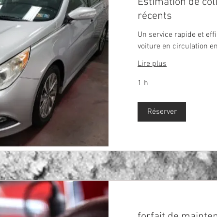
Estimation de col
récents
Un service rapide et eff
voiture en circulation e
Lire plus
1 h
Réserver
forfait de mainte