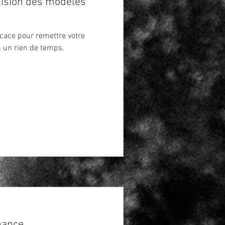
lision des modèles
icace pour remettre votre
n un rien de temps.
nance