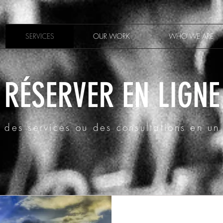
SERVICES
OUR WORK
WHO WE ARE
RÉSERVER EN LIGNE
z des services ou des consultations en un 