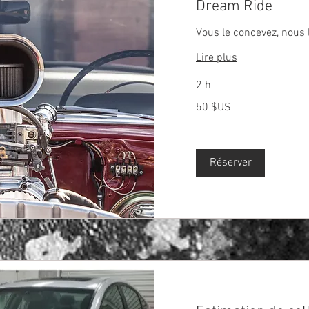
Dream Ride
Vous le concevez, nous 
Lire plus
2 h
50
50 $US
dollars
des
États-
Unis
Réserver